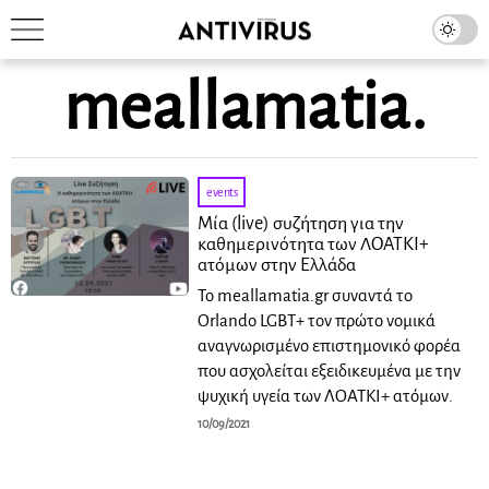
meallamatia.
events
Mία (live) συζήτηση για την
καθημερινότητα των ΛΟΑΤΚΙ+
ατόμων στην Ελλάδα
Το meallamatia.gr συναντά το
Orlando LGBT+ τον πρώτο νομικά
αναγνωρισμένο επιστημονικό φορέα
που ασχολείται εξειδικευμένα με την
ψυχική υγεία των ΛΟΑΤΚΙ+ ατόμων.
10/09/2021