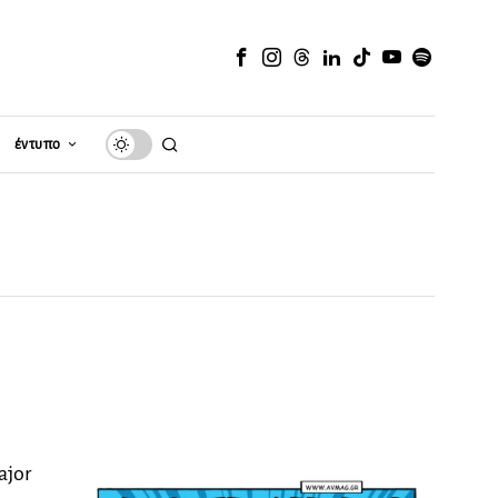
έντυπο
ajor