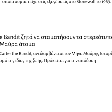
 η οποία συμμετείχε στις εξεγέρσεις στο Stonewall το 1969.
he Bandit ζητά να σταματήσουν τα στερεότυπ
ι Μαύρα άτομα
 Carter the Bandit, αντιλαμβάνεται τον Μήνα Μαύρης Ιστορ
σμό της ίδιας της ζωής. Πρόκειται για την απόδοση