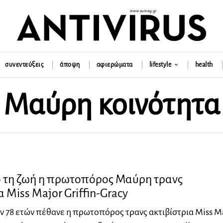
συνεντεύξεις
άποψη
αφιερώματα
lifestyle
health
Μαύρη κοινότητα
 τη ζωή η πρωτοπόρος Μαύρη τρανς
α Miss Major Griffin-Gracy
ων 78 ετών πέθανε η πρωτοπόρος τρανς ακτιβίστρια Miss M