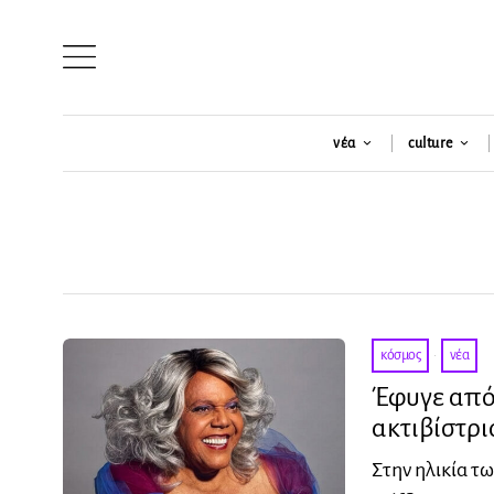
νέα
culture
κόσμος
·
νέα
Έφυγε από
ακτιβίστρι
Στην ηλικία τ