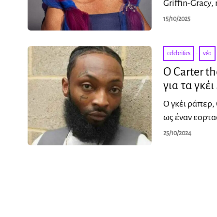
Griffin-Gracy,
15/10/2025
celebrities
·
νέα
Ο Carter t
για τα γκέ
Ο γκέι ράπερ,
ως έναν εορτα
25/10/2024