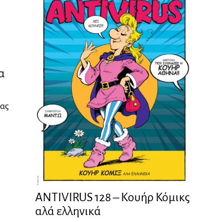
α
ίας
ANTIVIRUS 128 – Kουήρ Κόμικς
αλά ελληνικά