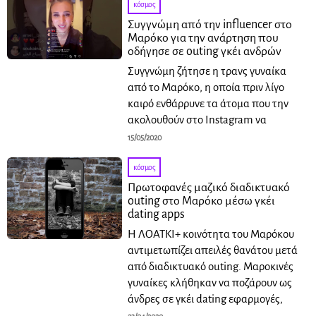
κόσμος
Συγγνώμη από την influencer στο
Μαρόκο για την ανάρτηση που
οδήγησε σε outing γκέι ανδρών
Συγγνώμη ζήτησε η τρανς γυναίκα
από το Μαρόκο, η οποία πριν λίγο
καιρό ενθάρρυνε τα άτομα που την
ακολουθούν στο Instagram να
15/05/2020
κόσμος
Πρωτοφανές μαζικό διαδικτυακό
outing στο Μαρόκο μέσω γκέι
dating apps
Η ΛΟΑΤΚΙ+ κοινότητα του Μαρόκου
αντιμετωπίζει απειλές θανάτου μετά
από διαδικτυακό outing. Μαροκινές
γυναίκες κλήθηκαν να ποζάρουν ως
άνδρες σε γκέι dating εφαρμογές,