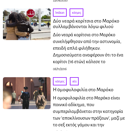
23/04/2020
lesbian
·
κόσμος
Δύο νεαρά κορίτσια στο Μαρόκο
συλλαμβάνονται λόγω φιλιού
Δύο νεαρά κορίτσια στο Μαρόκο
συνελήφθησαν από την αστυνομία,
επειδή απλά φιλήθηκαν.
Δημοσιεύματα αναφέρουν ότι το ένα
κορίτσι (16 ετών) κάλεσε το
06/11/2016
κόσμος
·
νέα
H oμοφυλοφιλία στο Μαρόκο
Η ομοφυλοφιλία στο Μαρόκο είναι
ποινικό αδίκημα, που
συμπεριλαμβάνεται στην κατηγορία
των ‘αποκλίνουσων πράξεων’, μαζί με
το σεξ εκτός γάμου και την