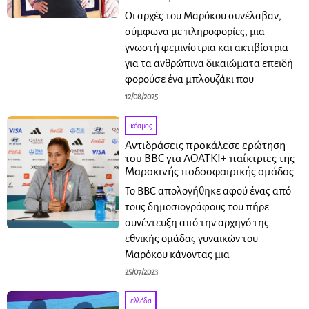
Οι αρχές του Μαρόκου συνέλαβαν,
σύμφωνα με πληροφορίες, μια
γνωστή φεμινίστρια και ακτιβίστρια
για τα ανθρώπινα δικαιώματα επειδή
φορούσε ένα μπλουζάκι που
12/08/2025
κόσμος
Αντιδράσεις προκάλεσε ερώτηση
του BBC για ΛΟΑΤΚΙ+ παίκτριες της
Μαροκινής ποδοσφαιρικής ομάδας
Το BBC απολογήθηκε αφού ένας από
τους δημοσιογράφους του πήρε
συνέντευξη από την αρχηγό της
εθνικής ομάδας γυναικών του
Μαρόκου κάνοντας μια
25/07/2023
ελλάδα