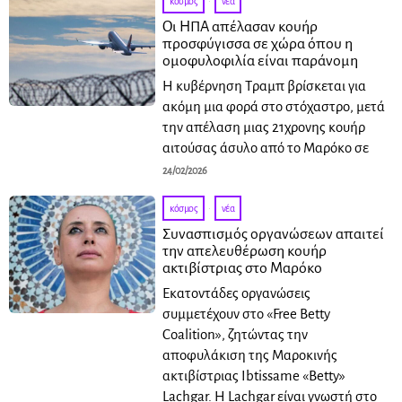
κόσμος
·
νέα
Οι ΗΠΑ απέλασαν κουήρ
προσφύγισσα σε χώρα όπου η
ομοφυλοφιλία είναι παράνομη
Η κυβέρνηση Τραμπ βρίσκεται για
ακόμη μια φορά στο στόχαστρο, μετά
την απέλαση μιας 21χρονης κουήρ
αιτούσας άσυλο από το Μαρόκο σε
24/02/2026
κόσμος
·
νέα
Συνασπισμός οργανώσεων απαιτεί
την απελευθέρωση κουήρ
ακτιβίστριας στο Μαρόκο
Εκατοντάδες οργανώσεις
συμμετέχουν στο «Free Betty
Coalition», ζητώντας την
αποφυλάκιση της Μαροκινής
ακτιβίστριας Ibtissame «Betty»
Lachgar. Η Lachgar είναι γνωστή στο