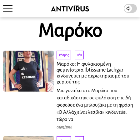
Μαρόκο
κόσμος
·
νέα
Μαρόκο: Η φυλακισμένη
φεμινίστρια Ibtissame Lachgar
κινδυνεύει με ακρωτηριασμό του
χεριού της
Μια γυναίκα στο Μαρόκο που
καταδικάστηκε σε φυλάκιση επειδή
φορούσε ένα μπλουζάκι με τη φράση
«Ο Αλλάχ είναι λεσβία» κινδυνεύει
τώρα να
02/03/2026