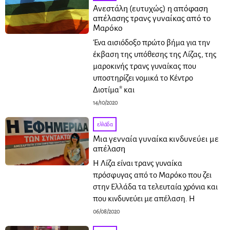
Ανεστάλη (ευτυχώς) η απόφαση
απέλασης τρανς γυναίκας από το
Μαρόκο
Ένα αισιόδοξο πρώτο βήμα για την
έκβαση της υπόθεσης της Λίζας, της
μαροκινής τρανς γυναίκας που
υποστηρίζει νομικά το Κέντρο
Διοτίμα* και
14/10/2020
ελλάδα
Μια γενναία γυναίκα κινδυνεύει με
απέλαση
Η Λίζα είναι τρανς γυναίκα
πρόσφυγας από το Μαρόκο που ζει
στην Ελλάδα τα τελευταία χρόνια και
που κινδυνεύει με απέλαση. H
06/08/2020