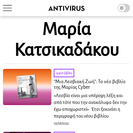
Μαρία
Κατσικαδάκου
queer βιβλία
“Μια Λεσβιακή Ζωή”: Το νέο βιβλίο
της Μαρίας Cyber
«Λεσβία είναι μια υπέροχη λέξη και
από τότε που την ανακάλυψα δεν την
έχω αποχωριστεί». Έτσι ξεκινάει η
περιγραφή του νέου βιβλίου
03/08/2023