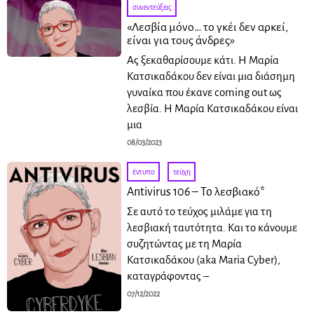
συνεντεύξεις
«Λεσβία μόνο… το γκέι δεν αρκεί,
είναι για τους άνδρες»
Ας ξεκαθαρίσουμε κάτι. Η Μαρία
Κατσικαδάκου δεν είναι μια διάσημη
γυναίκα που έκανε coming out ως
λεσβία. Η Μαρία Κατσικαδάκου είναι
μια
08/03/2023
έντυπο
·
τεύχη
Antivirus 106 – To λεσβιακό*
Σε αυτό το τεύχος μιλάμε για τη
λεσβιακή ταυτότητα. Και το κάνουμε
συζητώντας με τη Μαρία
Κατσικαδάκου (aka Maria Cyber),
καταγράφοντας –
07/12/2022