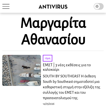
Μαργαρίτα
Αθανασίου
τέχνη
ΕΜΣΤ | 3 νέες εκθέσεις για το
καλοκαίρι
SOUTH BY SOUTHEAST Η έκθεση
South by Southeast σηματοδοτεί μια
καθοριστική στιγμή στην εξέλιξη της
συλλογής του EMΣT και του
προσανατολισμού της.
14/05/2026