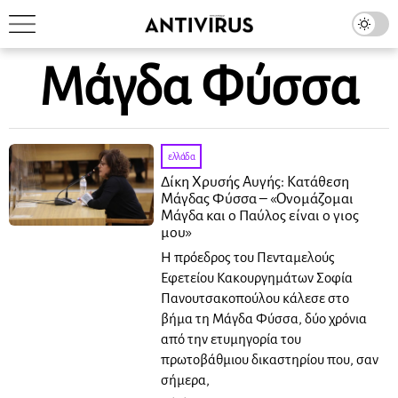
Μάγδα Φύσσα
ελλάδα
Δίκη Χρυσής Αυγής: Κατάθεση
Μάγδας Φύσσα – «Ονομάζομαι
Μάγδα και ο Παύλος είναι ο γιος
μου»
Η πρόεδρος του Πενταμελούς
Εφετείου Κακουργημάτων Σοφία
Πανουτσακοπούλου κάλεσε στο
βήμα τη Μάγδα Φύσσα, δύο χρόνια
από την ετυμηγορία του
πρωτοβάθμιου δικαστηρίου που, σαν
σήμερα,