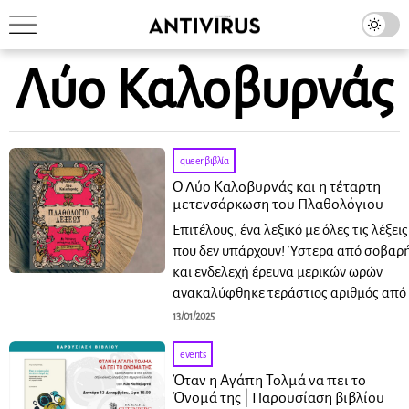
Λύο Καλοβυρνάς
queer βιβλία
O Λύο Καλοβυρνάς και η τέταρτη
μετενσάρκωση του Πλαθολόγιου
Επιτέλους, ένα λεξικό με όλες τις λέξεις
που δεν υπάρχουν! Ύστερα από σοβαρ
και ενδελεχή έρευνα μερικών ωρών
ανακαλύφθηκε τεράστιος αριθμός από
13/01/2025
events
Όταν η Αγάπη Τολμά να πει το
Όνομά της | Παρουσίαση βιβλίου