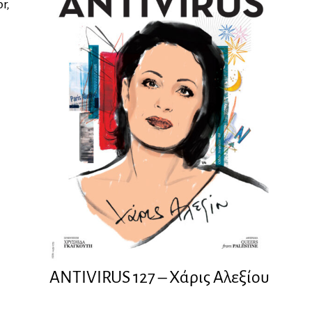
r,
ANTIVIRUS 127 – Xάρις Αλεξίου