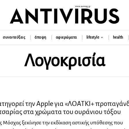
συνεντεύξεις
άποψη
αφιερώματα
lifestyle
health
Λογοκρισία
ατηγορεί την Αpple για «ΛΟΑΤΚΙ+ προπαγάν
τσαρίας στα χρώματα του ουράνιου τόξου
ς Μόσχας ξεκίνησε την εκδίκαση αστικής υπόθεσης που