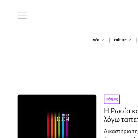
νέα
culture
κόσμος
Η Ρωσία κ
λόγω ταπε
Δικαστήριο τη