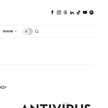
έντυπο
δα»