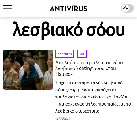
λεσβιακό σόου
celebrities
·
νέα
Απολαύστε το τρέιλερ του νέου
λεσβιακού dating σόου «You
Hauled»
Έρχεται σύντομα το νέο λεσβιακό
σόου γνωριμιών και ακούγεται
τουλάχιστον διασκεδαστικό! Το «You
Hauled», ένας τίτλος που παίζει με το
λεσβιακό στερεότυπο
14/03/2025