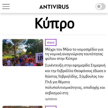
Κύπρο
κόσμος
Μέχρι τον Μάιο το νομοσχέδιο για
τη νομική αναγνώριση ταυτότητας
φύλου στην Κύπρο
Συνέντευξη στην εφημερίδα Σημερινή
και την Γαβριέλλα Θεοφάνους έδωσε ο
Κώστας Γαβριηλίδης, Σύμβουλος του
ΠτΔ για θέματα
πολυπολιτισμικότητας, αποδοχής και
σεβασμού στη
29/03/2022