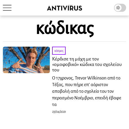
κώδικας
κόσμος
Κέρδισε τη μάχη με τον
«ομοφοβικό» κώδικα του σχολείου
του
Ο 17χρονος, Trevor Wilkinson από το
Τέξας, που πήρε επ’ αόριστον
αποβολή από το σχολείο του τον
περασμένο Νοέμβριο, επειδή έβαφε
τα
23/04/2021