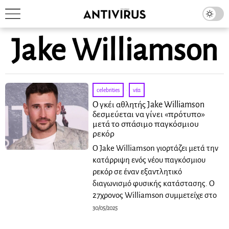
Jake Williamson
celebrities
·
νέα
Ο γκέι αθλητής Jake Williamson
δεσμεύεται να γίνει «πρότυπο»
μετά το σπάσιμο παγκόσμιου
ρεκόρ
Ο Jake Williamson γιορτάζει μετά την
κατάρριψη ενός νέου παγκόσμιου
ρεκόρ σε έναν εξαντλητικό
διαγωνισμό φυσικής κατάστασης. Ο
27χρονος Williamson συμμετείχε στο
30/05/2025