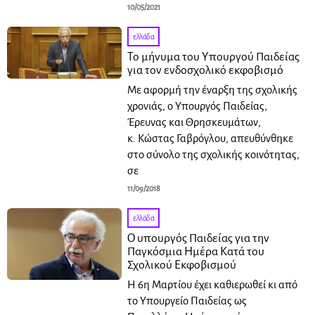
10/05/2021
ελλάδα
Το μήνυμα του Υπουργού Παιδείας
για τον ενδοσχολικό εκφοβισμό
Με αφορμή την έναρξη της σχολικής
χρονιάς, ο Υπουργός Παιδείας,
Έρευνας και Θρησκευμάτων,
κ. Κώστας Γαβρόγλου, απευθύνθηκε
στο σύνολο της σχολικής κοινότητας,
σε
11/09/2018
ελλάδα
Ο υπουργός Παιδείας για την
Παγκόσμια Ημέρα Κατά του
Σχολικού Εκφοβισμού
Η 6η Μαρτίου έχει καθιερωθεί κι από
το Υπουργείο Παιδείας ως