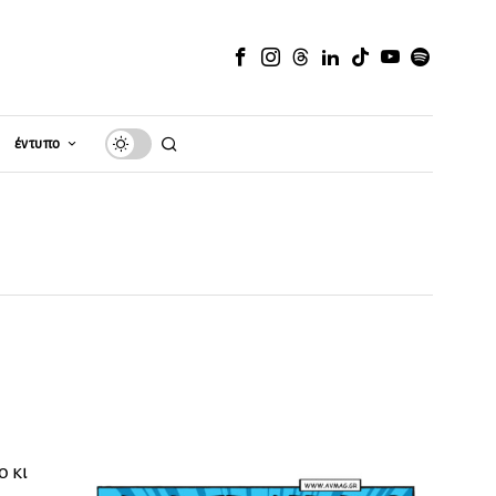
έντυπο
ο κι