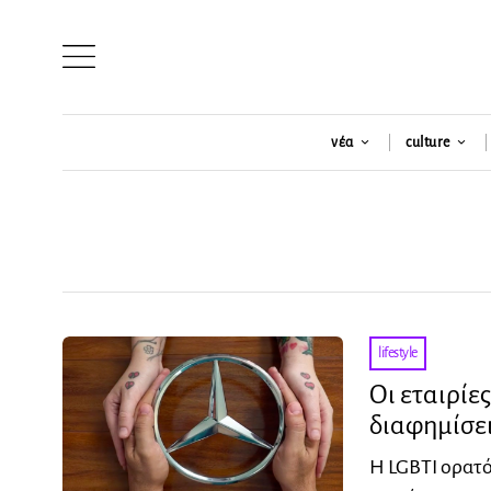
νέα
culture
lifestyle
Οι εταιρίε
διαφημίσει
Η LGBTI ορατό