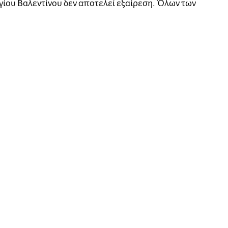
γίου Βαλεντίνου δεν αποτελεί εξαίρεση. Όλων των