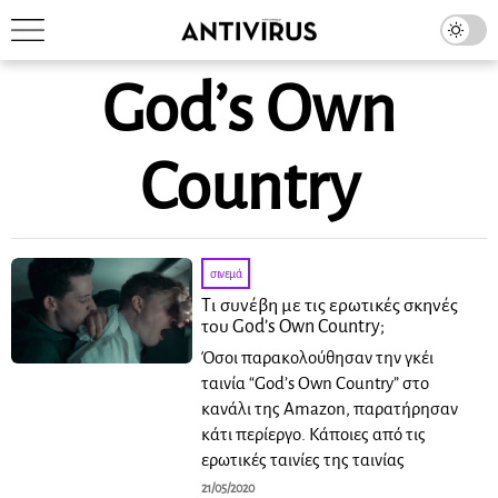
God’s Own
Country
σινεμά
Τι συνέβη με τις ερωτικές σκηνές
του God’s Own Country;
Όσοι παρακολούθησαν την γκέι
ταινία “God’s Own Country” στο
κανάλι της Amazon, παρατήρησαν
κάτι περίεργο. Κάποιες από τις
ερωτικές ταινίες της ταινίας
21/05/2020