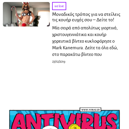
we love
Μοναδικός τρόπος για να στείλεις
τις κουήρ ευχές σου – Δείτε το!
Μία σειρά από απολύτως γιορτινά,
χριστουγεννιάτικα και κουήρ
χορευτικά βίντεο κυκλοφόρησε ο
Mark Kanemura. Δείτε τα όλα εδώ,
στο παρακάτω βίντεο που
23/12/2019