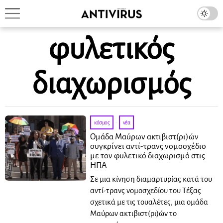
φυλετικός
διαχωρισμός
κόσμος
·
νέα
Ομάδα Μαύρων ακτιβιστ(ρι)ών
συγκρίνει αντί-τρανς νομοσχέδιο
με τον φυλετικό διαχωρισμό στις
ΗΠΑ
Σε μια κίνηση διαμαρτυρίας κατά του
αντί-τρανς νομοσχεδίου του Τέξας
σχετικά με τις τουαλέτες, μια ομάδα
Μαύρων ακτιβιστ(ρι)ών το