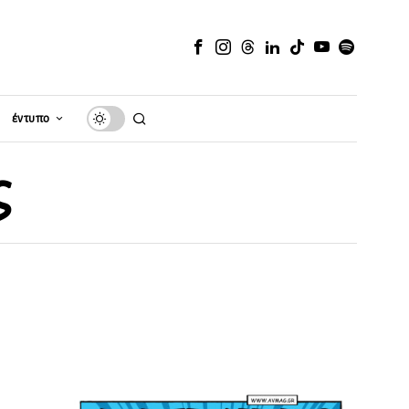
έντυπο
ς