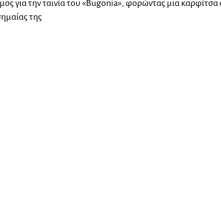
μος για την ταινία του «Bugonia», φορώντας μια καρφίτσα
ημαίας της