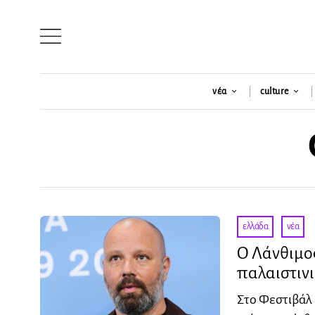
νέα
culture
ελλάδα
·
νέα
Ο Λάνθιμος
παλαιστιν
Στο Φεστιβάλ