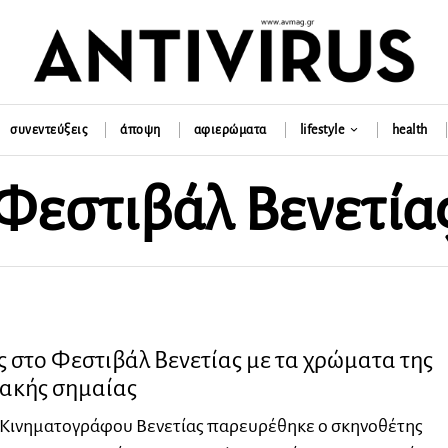
συνεντεύξεις
άποψη
αφιερώματα
lifestyle
health
Φεστιβάλ Βενετία
 στο Φεστιβάλ Βενετίας με τα χρώματα της
ιακής σημαίας
 Κινηματογράφου Βενετίας παρευρέθηκε ο σκηνοθέτης