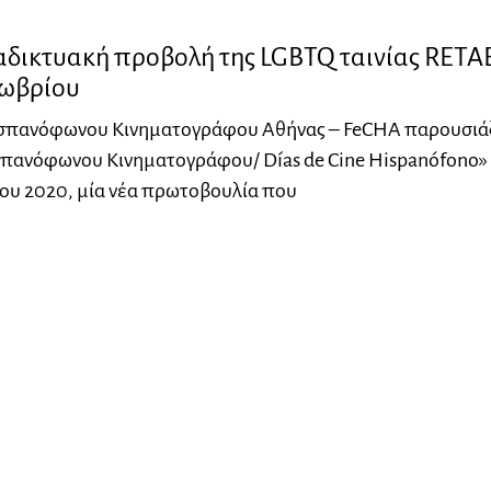
αδικτυακή προβολή της LGBTQ ταινίας RETA
τωβρίου
Ισπανόφωνου Κινηματογράφου Αθήνας – FeCHA παρουσιά
σπανόφωνου Κινηματογράφου/ Días de Cine Hispanófono» 
ου 2020, μία νέα πρωτοβουλία που