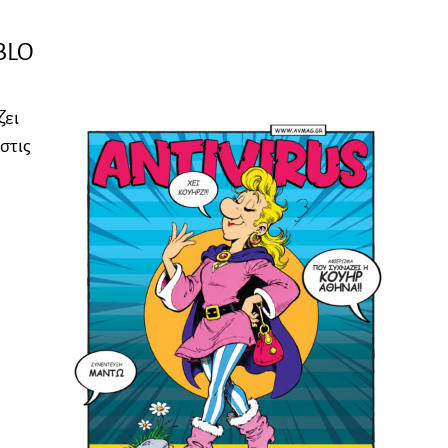
BLO
ζει
στις