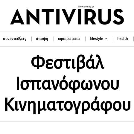
συνεντεύξεις
άποψη
αφιερώματα
lifestyle
health
Φεστιβάλ
Ισπανόφωνου
Κινηματογράφου