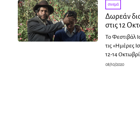
σινεμά
Δωρεάν δι
στις 12 Οκ
Το Φεστιβάλ 
τις «Ημέρες Ι
12-14 Οκτωβρί
08/10/2020