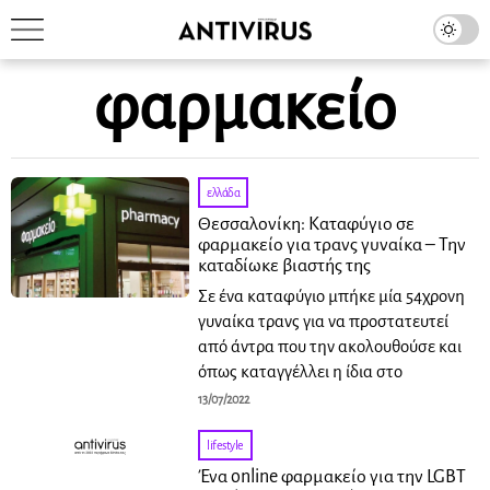
φαρμακείο
ελλάδα
Θεσσαλονίκη: Καταφύγιο σε
φαρμακείο για τρανς γυναίκα – Την
καταδίωκε βιαστής της
Σε ένα καταφύγιο μπήκε μία 54χρονη
γυναίκα τρανς για να προστατευτεί
από άντρα που την ακολουθούσε και
όπως καταγγέλλει η ίδια στο
13/07/2022
lifestyle
Ένα online φαρμακείο για την LGBT