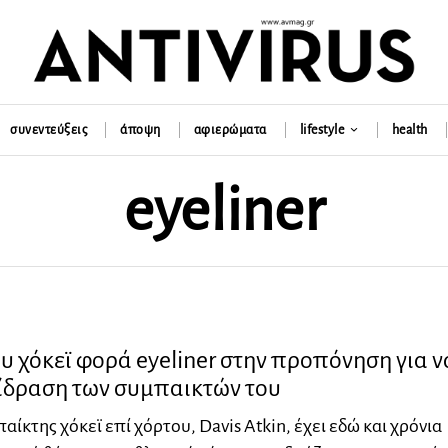
συνεντεύξεις
άποψη
αφιερώματα
lifestyle
health
eyeliner
υ χόκεϊ φορά eyeliner στην προπόνηση για ν
τίδραση των συμπαικτών του
ίκτης χόκεϊ επί χόρτου, Davis Atkin, έχει εδώ και χρόνια