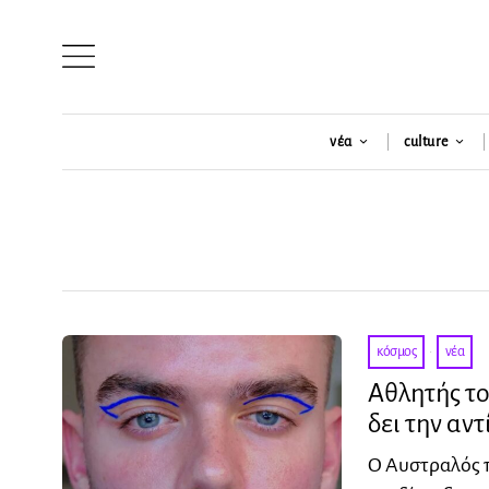
νέα
culture
κόσμος
·
νέα
Aθλητής το
δει την αν
Ο Αυστραλός πα