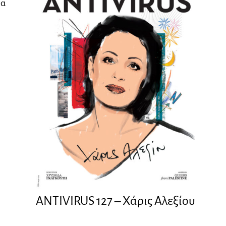
ρα
ANTIVIRUS 127 – Xάρις Αλεξίου