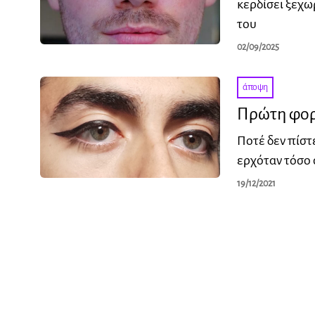
κερδίσει ξεχω
του
02/09/2025
άποψη
Πρώτη φορ
Ποτέ δεν πίστ
ερχόταν τόσο 
19/12/2021