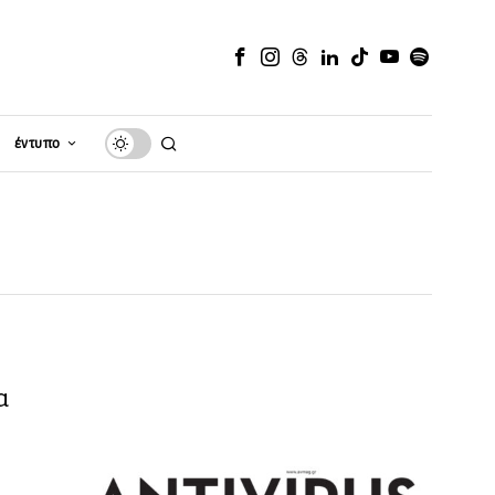
έντυπο
α