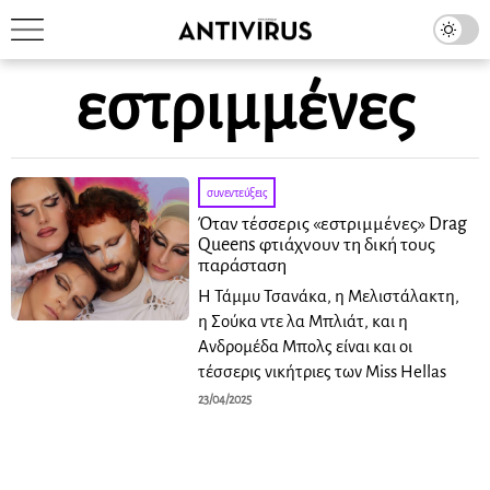
εστριμμένες
συνεντεύξεις
Όταν τέσσερις «εστριμμένες» Drag
Queens φτιάχνουν τη δική τους
παράσταση
Η Τάμμυ Τσανάκα, η Μελιστάλακτη,
η Σούκα ντε λα Μπλιάτ, και η
Ανδρομέδα Μπολς είναι και οι
τέσσερις νικήτριες των Miss Hellas
23/04/2025