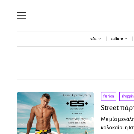
νέα
culture
fashion
·
shoppin
Street πάρ
Με μία μεγάλη
καλοκαίρι η Ι