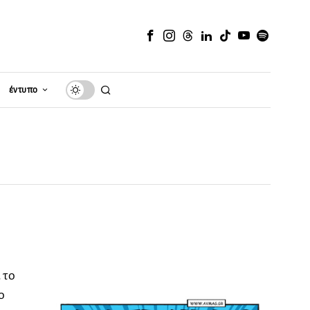
έντυπο
 το
ο