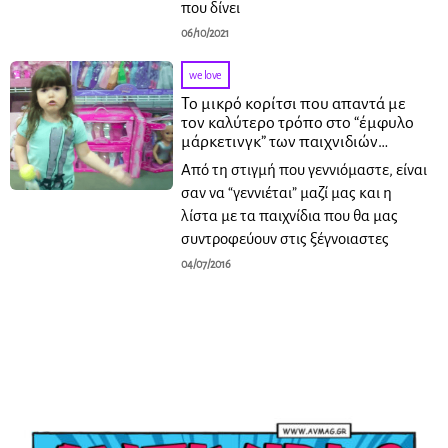
που δίνει
06/10/2021
we love
Το μικρό κορίτσι που απαντά με
τον καλύτερο τρόπο στο “έμφυλο
μάρκετινγκ” των παιχνιδιών…
Από τη στιγμή που γεννιόμαστε, είναι
σαν να “γεννιέται” μαζί μας και η
λίστα με τα παιχνίδια που θα μας
συντροφεύουν στις ξέγνοιαστες
04/07/2016