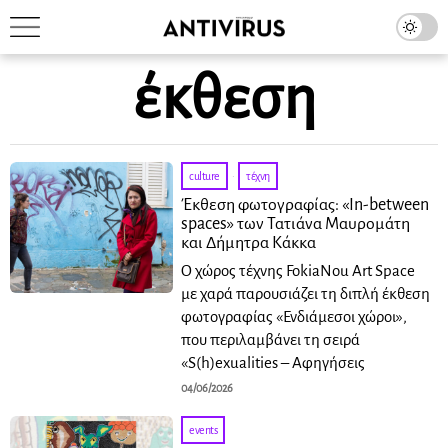
έκθεση
culture
·
τέχνη
Έκθεση φωτογραφίας: «In-between
spaces» των Τατιάνα Μαυρομάτη
και Δήμητρα Κάκκα
Ο χώρος τέχνης FokiaNou Art Space
με χαρά παρουσιάζει τη διπλή έκθεση
φωτογραφίας «Ενδιάμεσοι χώροι»,
που περιλαμβάνει τη σειρά
«S(h)exualities – Αφηγήσεις
04/06/2026
events