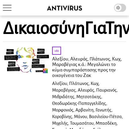
ΔικαιοσύνηΓιαΤη
νέα
Αλεξίου, Αλευράς, Πλάτωνος, Κωχ,
Μαραβέγιας κ.ά.: Μεγαλώνει το
κύμα συμπαράστασης προς την
οικογένεια του Ζακ
Αλεξίου, Πλάτωνος, Κωχ,
Μαραβέγιας, Αλευράς, Παυριανός,
Μιθριδάτης, Μητσοτάκης,
Θεοδωράκης-Παπαγγελίδης,
Μορφονιός, Αρβανίτη, Γανωτής,
Κοροβίνης, Μάνου, Βασιλείου-Πέτσα,
Μιχελής, Τουμασάτου, Μπασδέκη,