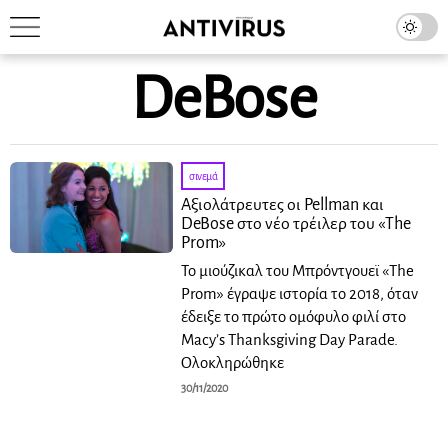
DeBose
σινεμά
Αξιολάτρευτες οι Pellman και
DeBose στο νέο τρέιλερ του «The
Prom»
Το μιούζικαλ του Μπρόντγουεϊ «The
Prom» έγραψε ιστορία το 2018, όταν
έδειξε το πρώτο ομόφυλο φιλί στο
Macy’s Thanksgiving Day Parade.
Ολοκληρώθηκε
30/11/2020