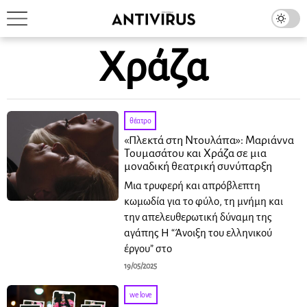
Χράζα
θέατρο
«Πλεκτά στη Ντουλάπα»: Μαριάννα
Τουμασάτου και Χράζα σε μια
μοναδική θεατρική συνύπαρξη
Μια τρυφερή και απρόβλεπτη
κωμωδία για το φύλο, τη μνήμη και
την απελευθερωτική δύναμη της
αγάπης Η “Άνοιξη του ελληνικού
έργου” στο
19/05/2025
we love