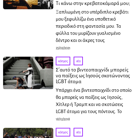
Τι κάνω στην κρεβατοκάμαρά μου;
Ξαπλωμένη στο υπέρδιπλο κρεβάτι
μου ξεφυλλίζω ένα υποθετικό
περιοδικό στη φαντασία μου. Τα
φύλλα του μυρίζουν γυαλισμένο
δέντρο και οι άκρες τους
25/02/2021
κόσμος
·
νέα
Σ΄αυτό το βιντεοπαιχνίδι μπορείς
να παίξεις ως Iησούς σκοτώνοντας
LGBT άτομα
Υπάρχει ένα βιντεοπαιχνίδι στο οποίο
θα μπορείς να παίξεις ως Ιησούς,
Χίτλερ ή Τραμπ και να σκοτώσεις
LGBT άτομα για τους πόντους. To
18/12/2018
κόσμος
·
νέα