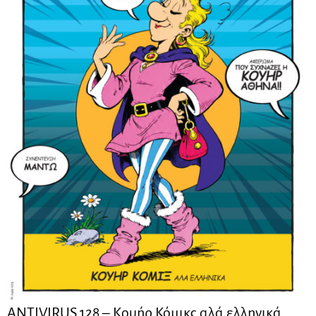
ANTIVIRUS 128 – Kουήρ Κόμικς αλά ελληνικά