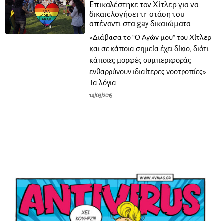
Επικαλέστηκε τον Χίτλερ για να
δικαιολογήσει τη στάση του
απέναντι στα gay δικαιώματα
«Διάβασα το “Ο Αγών μου” του Χίτλερ
και σε κάποια σημεία έχει δίκιο, διότι
κάποιες μορφές συμπεριφοράς
ενθαρρύνουν ιδιαίτερες νοοτροπίες».
Τα λόγια
14/03/2015