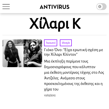
Χίλαρι Κ
featured
·
lifestyle
Γιόκο Όνο: “Είχα ερωτική σχέση με
την Χίλαρι Κλίντον”
Μια έκπληξη περίμενε τους
δημοσιογράφους που κάλυπταν
μια έκθεση μοντέρνας τέχνης στο Λος
Άντζελες. Ανάμεσα στους
προσκεκλημένους της έκθεσης και η
χήρα του
10/05/2015