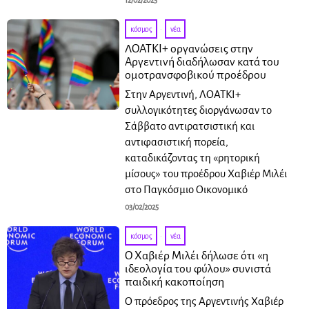
12/02/2025
κόσμος
·
νέα
ΛΟΑΤΚΙ+ οργανώσεις στην
Αργεντινή διαδήλωσαν κατά του
ομοτρανσφοβικού προέδρου
Στην Αργεντινή, ΛΟΑΤΚΙ+
συλλογικότητες διοργάνωσαν το
Σάββατο αντιρατσιστική και
αντιφασιστική πορεία,
καταδικάζοντας τη «ρητορική
μίσους» του προέδρου Χαβιέρ Μιλέι
στο Παγκόσμιο Οικονομικό
03/02/2025
κόσμος
·
νέα
Ο Χαβιέρ Μιλέι δήλωσε ότι «η
ιδεολογία του φύλου» συνιστά
παιδική κακοποίηση
Ο πρόεδρος της Αργεντινής Χαβιέρ