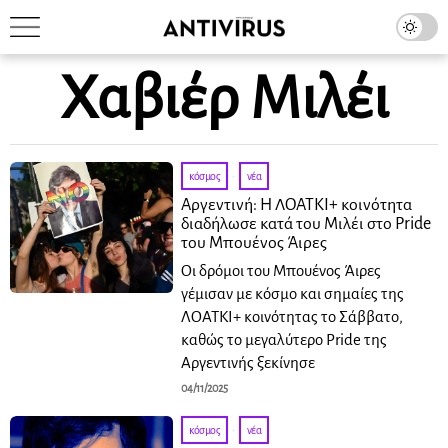
Χαβιέρ Μιλέι
κόσμος
·
νέα
Αργεντινή: Η ΛΟΑΤΚΙ+ κοινότητα
διαδήλωσε κατά του Μιλέι στο Pride
του Μπουένος Άιρες
Οι δρόμοι του Μπουένος Άιρες
γέμισαν με κόσμο και σημαίες της
ΛΟΑΤΚΙ+ κοινότητας το Σάββατο,
καθώς το μεγαλύτερο Pride της
Αργεντινής ξεκίνησε
04/11/2025
κόσμος
·
νέα