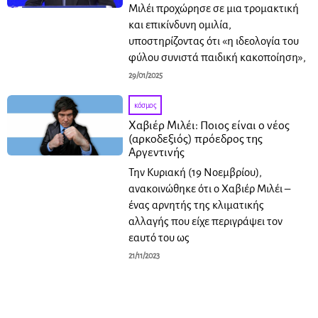
Μιλέι προχώρησε σε μια τρομακτική
και επικίνδυνη ομιλία,
υποστηρίζοντας ότι «η ιδεολογία του
φύλου συνιστά παιδική κακοποίηση»,
29/01/2025
κόσμος
Χαβιέρ Μιλέι: Ποιος είναι ο νέος
(αρκοδεξιός) πρόεδρος της
Αργεντινής
Την Κυριακή (19 Νοεμβρίου),
ανακοινώθηκε ότι ο Χαβιέρ Μιλέι –
ένας αρνητής της κλιματικής
αλλαγής που είχε περιγράψει τον
εαυτό του ως
21/11/2023