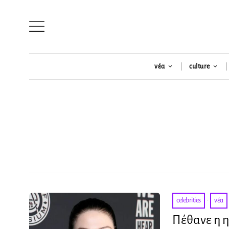
νέα
culture
celebrities
·
νέα
Πέθανε η η