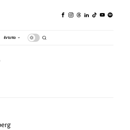
έντυπο
e
berg