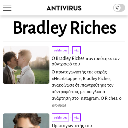
Bradley Riches
celebrities
·
νέα
Ο Bradley Riches παντρεύτηκε τον
σύντροφό του
Ο πρωταγωνιστής της σειράς
«Heartstopper», Bradley Riches,
ανακοίνωσε ότι παντρεύτηκε τον
σύντροφό του, με μια γλυκιά
ανάρτηση στο Instagram. Ο Riches, ο
16/04/2026
celebrities
·
νέα
Πρωταγωνιστής του