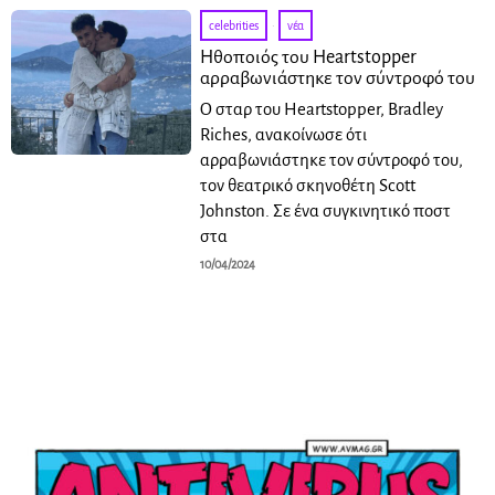
celebrities
·
νέα
Ηθοποιός του Heartstopper
αρραβωνιάστηκε τον σύντροφό του
Ο σταρ του Heartstopper, Bradley
Riches, ανακοίνωσε ότι
αρραβωνιάστηκε τον σύντροφό του,
τον θεατρικό σκηνοθέτη Scott
Johnston. Σε ένα συγκινητικό ποστ
στα
10/04/2024