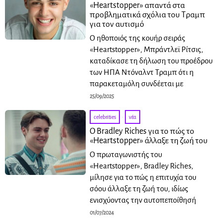
«Heartstopper» απαντά στα
προβληματικά σχόλια του Τραμπ
για τον αυτισμό
Ο ηθοποιός της κουήρ σειράς
«Heartstopper», Μπράντλεϊ Ρίτσις,
καταδίκασε τη δήλωση του προέδρου
των ΗΠΑ Ντόναλντ Τραμπ ότι η
παρακεταμόλη συνδέεται με
25/09/2025
celebrities
·
νέα
Ο Bradley Riches για το πώς το
«Heartstopper» άλλαξε τη ζωή του
Ο πρωταγωνιστής του
«Heartstopper», Bradley Riches,
μίλησε για το πώς η επιτυχία του
σόου άλλαξε τη ζωή του, ιδίως
ενισχύοντας την αυτοπεποίθησή
01/07/2024