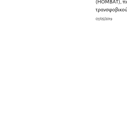
(HOMBAT), πο
τρανσφοβικού
07/05/2019