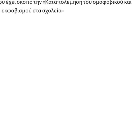
υ έχει σκοπό την «Καταπολέμηση του ομοφοβικού και
 εκφοβισμού στα σχολεία»