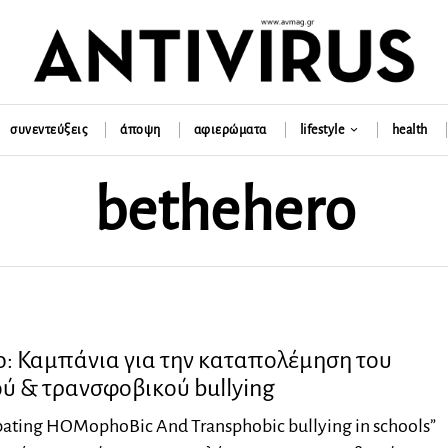
συνεντεύξεις
άποψη
αφιερώματα
lifestyle
health
bethehero
o: Καμπάνια για την καταπολέμηση του
ύ & τρανσφοβικού bullying
ating HOMophoBic And Transphobic bullying in schools”