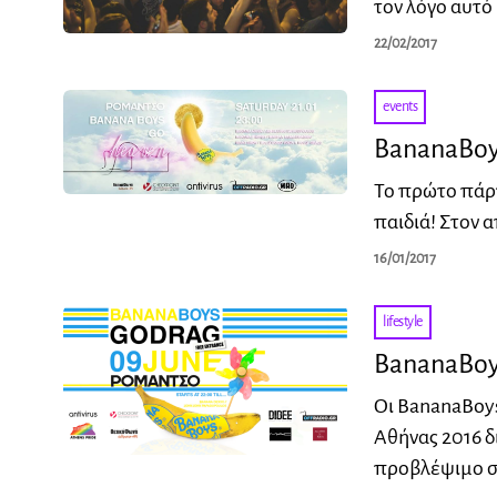
τον λόγο αυτό
22/02/2017
events
BananaBoy
Το πρώτο πάρτ
παιδιά! Στον 
16/01/2017
lifestyle
BananaBoy
Οι BananaBoys
Αθήνας 2016 δι
προβλέψιμο 