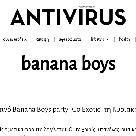
συνεντεύξεις
άποψη
αφιερώματα
lifestyle
health
banana boys
νό Banana Boys party “Go Exotic” τη Κυριακ
ς εξωτικά φρούτα δε γίνεται! Ούτε χωρίς μπανάνες φυσικά