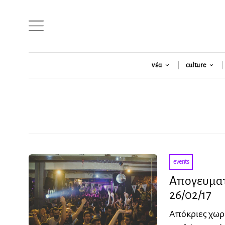
νέα
culture
events
Απογευματι
26/02/17
Απόκριες χωρί