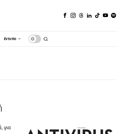
έντυπο
ή
, για