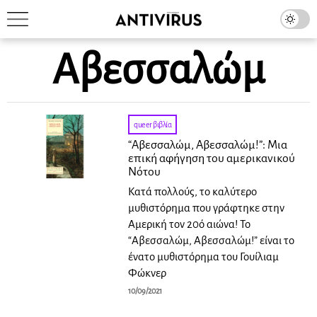
Αβεσσαλώμ
queer βιβλία
“Αβεσσαλώμ, Αβεσσαλώμ!”: Μια
επική αφήγηση του αμερικανικού
Νότου
Κατά πολλούς, το καλύτερο
μυθιστόρημα που γράφτηκε στην
Αμερική τον 20ό αιώνα! Το
“Αβεσσαλώμ, Αβεσσαλώμ!” είναι το
ένατο μυθιστόρημα του Γουίλιαμ
Φώκνερ
10/09/2021