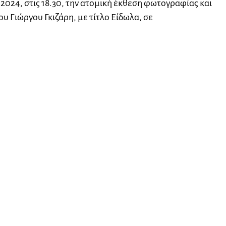
024, στις 18.30, την ατομική έκθεση φωτογραφίας και
υ Γιώργου Γκιζάρη, με τίτλο Είδωλα, σε