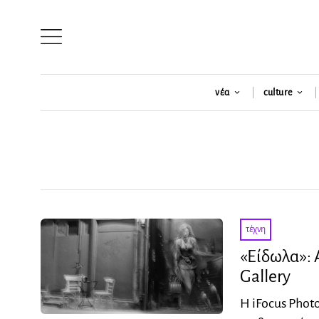
νέα
culture
τέχνη
«Είδωλα»: 
Gallery
H iFocus Photo