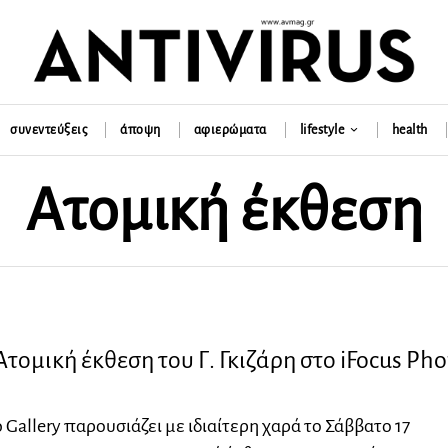
συνεντεύξεις
άποψη
αφιερώματα
lifestyle
health
Ατομική έκθεση
Ατομική έκθεση του Γ. Γκιζάρη στο iFocus Pho
 Gallery παρουσιάζει με ιδιαίτερη χαρά το Σάββατο 17