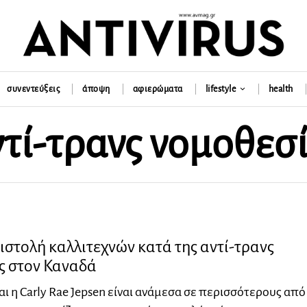
συνεντεύξεις
άποψη
αφιερώματα
lifestyle
health
τί-τρανς νομοθεσ
ιστολή καλλιτεχνών κατά της αντί-τρανς
ς στον Καναδά
και η Carly Rae Jepsen είναι ανάμεσα σε περισσότερους απ