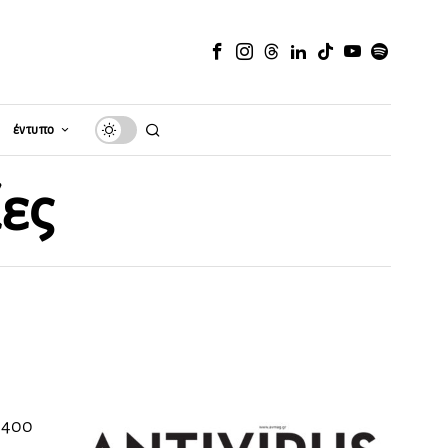
έντυπο
ίες
ό 400