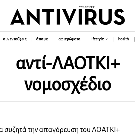
συνεντεύξεις
άποψη
αφιερώματα
lifestyle
health
αντί-ΛΑΟΤΚΙ+
νομοσχέδιο
ία συζητά την απαγόρευση του ΛΟΑΤΚΙ+