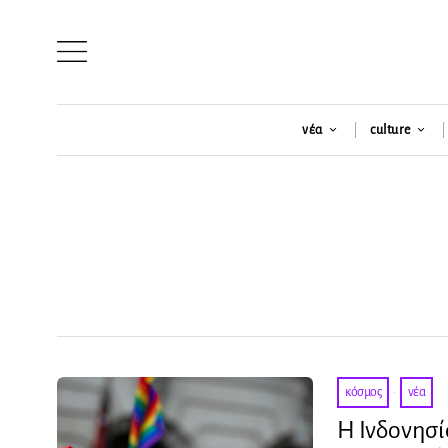
νέα
culture
κόσμος
·
νέα
Η Ινδονησ