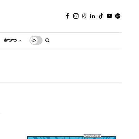
έντυπο
α