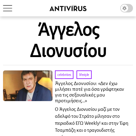
Άγγελος
Διονυσίου
celebrities
·
lifestyle
Άγγελος Διονυσίου: «Δεν έχω
μιλήσει ποτέ για όσα γράφτηκαν
για τις σεξουαλικές μου
προτιμήσεις…»
Ο Άγγελος Διονυσίου μαζί με τον
αδελφό του Στράτο μίλησαν στο
περιοδικό ΕΓΩ Weekly! και στην Έφη
Τσαμπάζη και ο τραγουδιστής