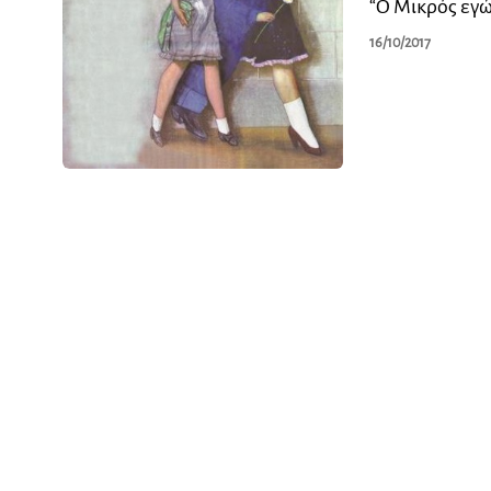
“Ο Μικρός εγ
16/10/2017