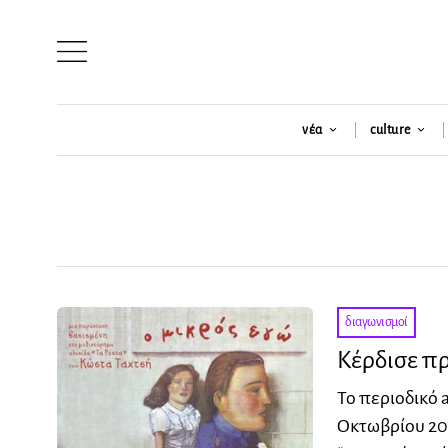
νέα
culture
διαγωνισμοί
Κέρδισε πρ
Το περιοδικό a
Οκτωβρίου 201