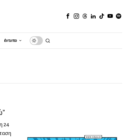
έντυπο
ώ”
η 24
σταση