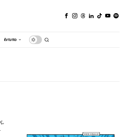
έντυπο
ς,
–