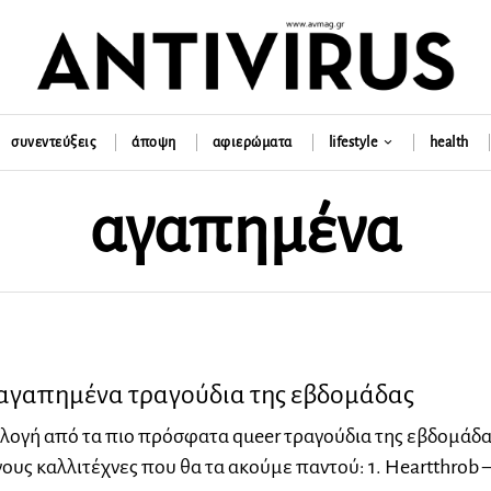
συνεντεύξεις
άποψη
αφιερώματα
lifestyle
health
αγαπημένα
r αγαπημένα τραγούδια της εβδομάδας
λογή από τα πιο πρόσφατα queer τραγούδια της εβδομάδα
υς καλλιτέχνες που θα τα ακούμε παντού: 1. Heartthrob 