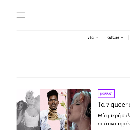
νέα
culture
μουσική
Τα 7 quee
Μία μικρή συλ
από αγαπημένο