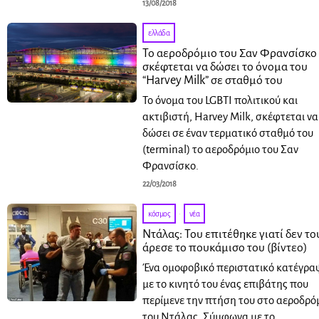
13/08/2018
ελλάδα
Το αεροδρόμιο του Σαν Φρανσίσκο
σκέφτεται να δώσει το όνομα του
“Harvey Milk” σε σταθμό του
Το όνομα του LGBTI πολιτικού και
ακτιβιστή, Harvey Milk, σκέφτεται να
δώσει σε έναν τερματικό σταθμό του
(terminal) το αεροδρόμιο του Σαν
Φρανσίσκο.
22/03/2018
κόσμος
·
νέα
Ντάλας: Του επιτέθηκε γιατί δεν το
άρεσε το πουκάμισο του (βίντεο)
Ένα ομοφοβικό περιστατικό κατέγρα
με το κινητό του ένας επιβάτης που
περίμενε την πτήση του στο αεροδρό
του Ντάλας. Σύμφωνα με το