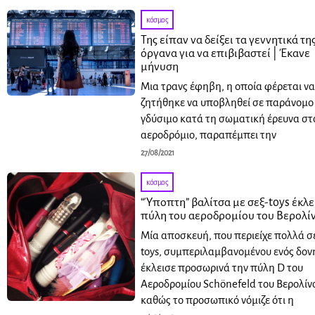
κόσμος
Της είπαν να δείξει τα γεννητικά τη
όργανα για να επιβιβαστεί | Έκανε
μήνυση
Μια τρανς έφηβη, η οποία φέρεται να
ζητήθηκε να υποβληθεί σε παράνομο
γδύσιμο κατά τη σωματική έρευνα στ
αεροδρόμιο, παραπέμπει την
27/08/2021
κόσμος
“Ύποπτη” βαλίτσα με σεξ-toys έκλε
πύλη του αεροδρομίου του Βερολί
Μία αποσκευή, που περιείχε πολλά σ
toys, συμπεριλαμβανομένου ενός δον
έκλεισε προσωρινά την πύλη D του
Αεροδρομίου Schönefeld του Βερολίν
καθώς το προσωπικό νόμιζε ότι η