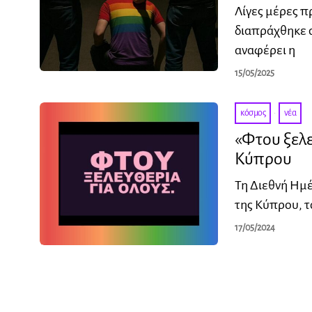
Λίγες μέρες π
διαπράχθηκε 
αναφέρει η
15/05/2025
κόσμος
·
νέα
«Φτου ξελε
Κύπρου
Τη Διεθνή Ημέ
της Κύπρου, τ
17/05/2024