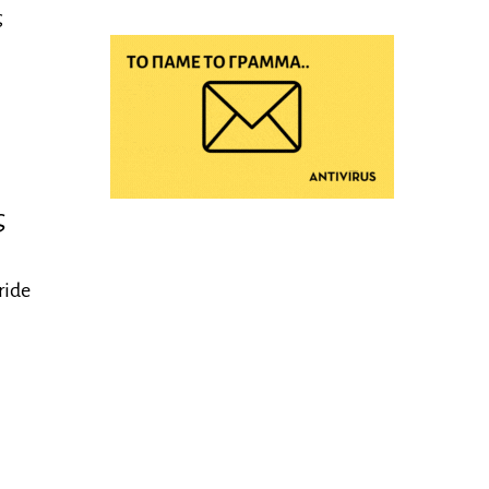
ς
ς
ride