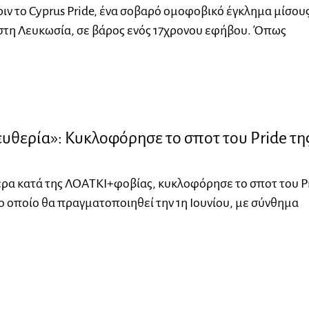
ριν το Cyprus Pride, ένα σοβαρό ομοφοβικό έγκλημα μίσου
στη Λευκωσία, σε βάρος ενός 17χρονου εφήβου. Όπως
υθερία»: Κυκλοφόρησε το σποτ του Pride τη
ρα κατά της ΛΟΑΤΚΙ+φοβίας, κυκλοφόρησε το σποτ του P
ο οποίο θα πραγματοποιηθεί την 1η Ιουνίου, με σύνθημα