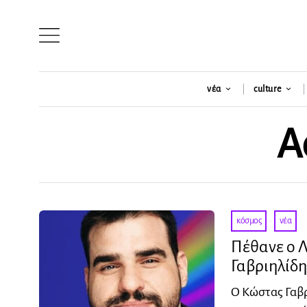
νέα
culture
A
κόσμος
·
νέα
Πέθανε ο 
Γαβριηλίδη
Ο Κώστας Γαβρ