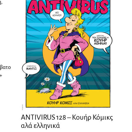
ή,
ββατο
+
ANTIVIRUS 128 – Kουήρ Κόμικς
αλά ελληνικά