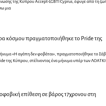
ωσης της Κύπρου Accept-LGBTI Cyprus, έφυγε από τη ζω
σω μια
α κόσμου πραγματοποιήθηκε το Pride της
μήνυμα «Η αγάπη δεν φοβάται», πραγματοποιήθηκε το Σά
ride της Κύπρου, στέλνοντας ένα μήνυμα υπέρ των ΛΟΑΤΚΙ
οφοβική επίθεση σε βάρος 17χρονου στη