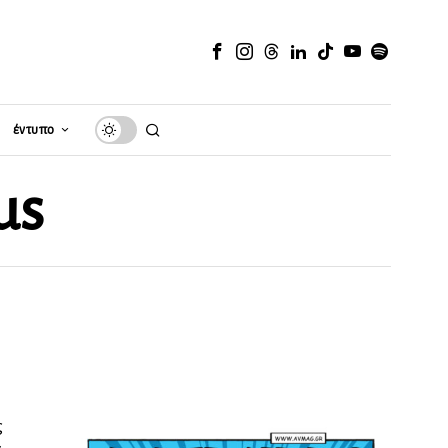
έντυπο
us
ς