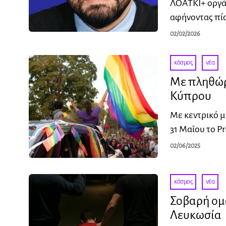
ΛΟΑΤΚΙ+ οργάν
αφήνοντας πί
02/02/2026
κόσμος
·
νέα
Με πληθώρ
Κύπρου
Με κεντρικό 
31 Μαΐου το P
02/06/2025
κόσμος
·
νέα
Σοβαρή ομ
Λευκωσία