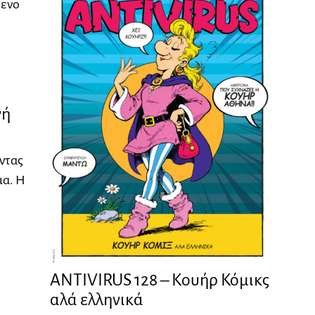
μενο
γή
ντας
ια. Η
ANTIVIRUS 128 – Kουήρ Κόμικς
αλά ελληνικά