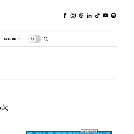
έντυπο
ούς