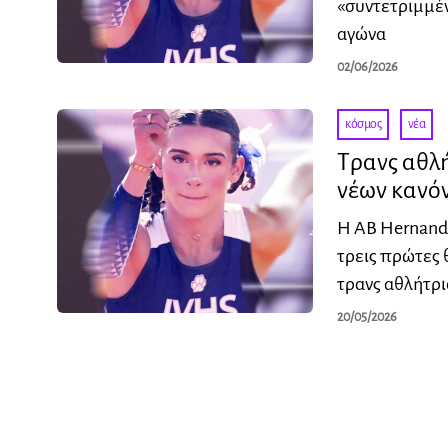
«συντετριμμέν
αγώνα
02/06/2026
κόσμος
·
νέα
Τρανς αθλή
νέων κανό
Η AB Hernand
τρεις πρώτες 
τρανς αθλήτρι
20/05/2026