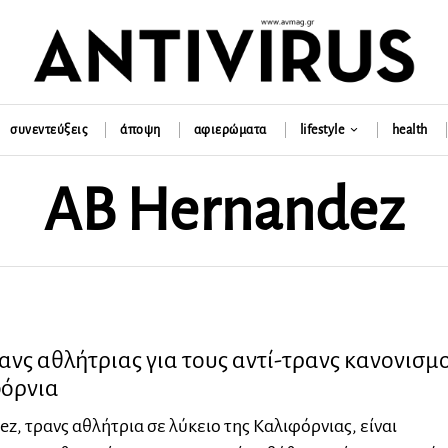
συνεντεύξεις
άποψη
αφιερώματα
lifestyle
health
AB Hernandez
νς αθλήτριας για τους αντί-τρανς κανονισμ
φόρνια
z, τρανς αθλήτρια σε λύκειο της Καλιφόρνιας, είναι