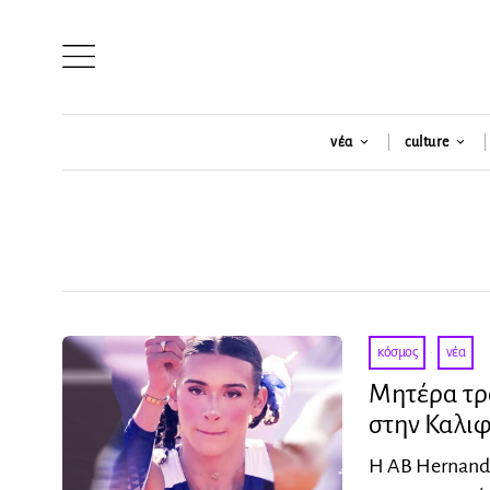
νέα
culture
κόσμος
·
νέα
Μητέρα τρα
στην Καλι
Η AB Hernande