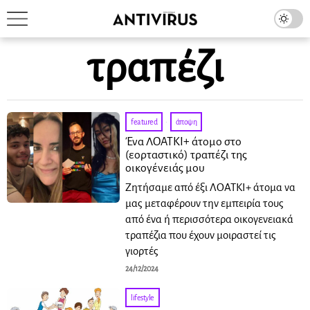
τραπέζι
featured
·
άποψη
Ένα ΛΟΑΤΚΙ+ άτομο στο
(εορταστικό) τραπέζι της
οικογένειάς μου
Ζητήσαμε από έξι ΛΟΑΤΚΙ+ άτομα να
μας μεταφέρουν την εμπειρία τους
από ένα ή περισσότερα οικογενειακά
τραπέζια που έχουν μοιραστεί τις
γιορτές
24/12/2024
lifestyle