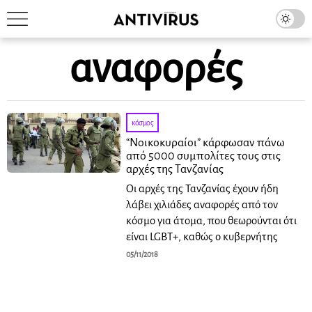
αναφορές
κόσμος
“Νοικοκυραίοι” κάρφωσαν πάνω
από 5000 συμπολίτες τους στις
αρχές της Τανζανίας
Οι αρχές της Τανζανίας έχουν ήδη
λάβει χιλιάδες αναφορές από τον
κόσμο για άτομα, που θεωρούνται ότι
είναι LGBT+, καθώς ο κυβερνήτης
05/11/2018