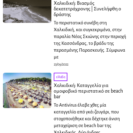
Χαλκιδική: Βιασμός
δεκατετράχρονης | Συνελήφθη ο
δράστης
Το περιστατικό συνέβη στη
Χαλκιδική, και συγκεκριμένα, στην
παραλία Νέας Σκιώνης στην περιοχή
της Κασσάνδρας, το βράδυ της
περασμένης Παρασκευής. Σύμφωνα
με
23/09/2022
ελλάδα
Χαλκιδική: Καταγγελία για
ομοφοβικό περιστατικό σε beach
bar
Το Antivirus έλαβε χθες μία
καταγγελία από γκέι ζευγάρι, που
στοχοποιήθηκε και δέχτηκε άνιση
μεταχείριση σε beach bar της
Χαλκιδικής. Δύο άνδρες,