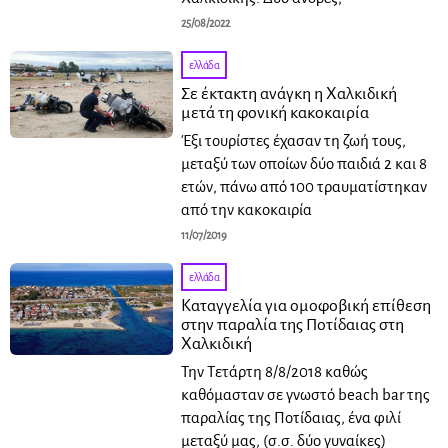
25/08/2022
ελλάδα
Σε έκτακτη ανάγκη η Χαλκιδική
μετά τη φονική κακοκαιρία
Έξι τουρίστες έχασαν τη ζωή τους,
μεταξύ των οποίων δύο παιδιά 2 και 8
ετών, πάνω από 100 τραυματίστηκαν
από την κακοκαιρία
11/07/2019
ελλάδα
Καταγγελία για ομοφοβική επίθεση
στην παραλία της Ποτίδαιας στη
Χαλκιδική
Την Τετάρτη 8/8/2018 καθώς
καθόμασταν σε γνωστό beach bar της
παραλίας της Ποτίδαιας, ένα φιλί
μεταξύ μας, (σ.σ. δύο γυναίκες)