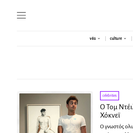
νέα
culture
celebrities
Ο Τομ Ντέι
Χόκνεϊ
Ο γνωστός ολυ